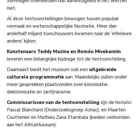
Sommigen overleefden hun aanwezigheid in het westen
niet.
Al deze tentoonstellingen bewogen tussen populair
vermaak en wetenschappelijke fascinatie. Meer dan
anderhalf miljard toeschouwers kwamen naar de ‘inferieure
andere’ kijken.
Kunstenaars Teddy Mazina en Roméo Mivekannin
leveren een belangrijke bijdrage tot de tentoonstelling.
Daarnaast biedt het museum ook een
uitgebreide
culturele programmatie
aan. Maandelijks zullen onder
meer gesprekken plaatsvinden over kolonisatie,
dekolonisatie en (anti)racisme.
Commissarissen van de tentoonstelling
zijn de historici
Pascal Blanchard (Onderzoeksgroep Achac), en Maarten
Couttenier en Mathieu Zana Etambala (beiden verbonden
aan het AfricaMuseum).