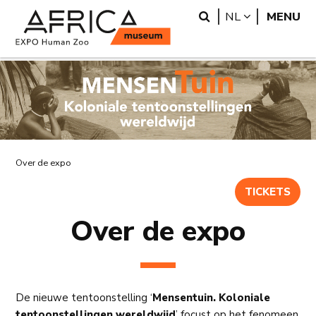
Overslaan
Skip
Search
LANGUAGE
NL
MENU
en
to
naar
search
de
inhoud
gaan
Kruimelpad
Over de expo
TICKETS
Over de expo
De nieuwe tentoonstelling ‘
Mensentuin. Koloniale
tentoonstellingen wereldwijd
’ focust op het fenomeen