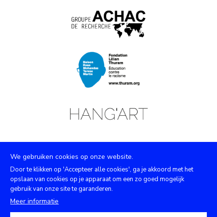
We gebruiken cookies op onze website.
Door te klikken op 'Accepteer alle cookies', ga je akkoord met het
opslaan van cookies op je apparaat om een zo goed mogelijk
gebruik van onze site te garanderen.
Facebook
Instagram
Youtube
X
Meer informatie